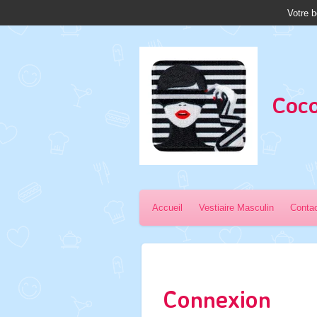
Votre b
Passer
au
contenu
principal
Coco
Accueil
Vestiaire Masculin
Conta
Connexion