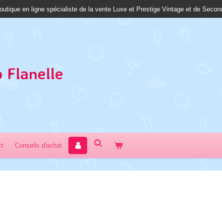
outique en ligne spécialiste de la vente Luxe et Prestige Vintage et de Seco
 Fl
anelle
ct
Conseils d'achat