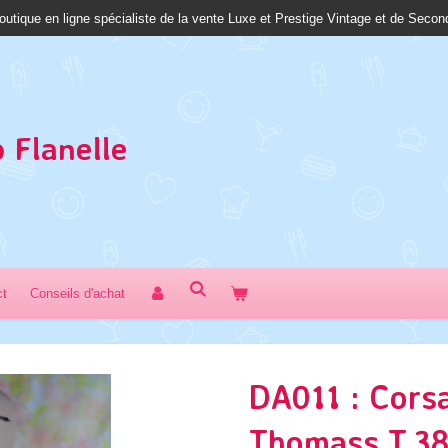
outique en ligne spécialiste de la vente Luxe et Prestige Vintage et de Seco
 Fl
anelle
ct
Conseils d'achat
DA011 : Cors
Thomass T.3