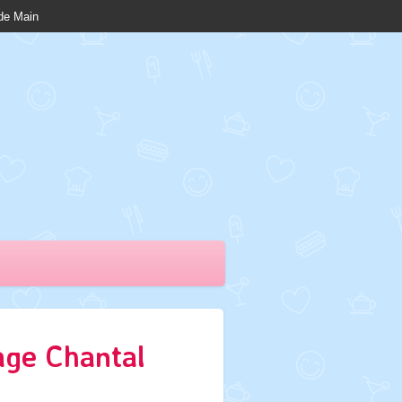
nde Main
age Chantal
8