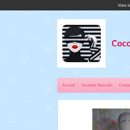
Votre b
Passer
au
contenu
principal
Coco
Accueil
Vestiaire Masculin
Conta