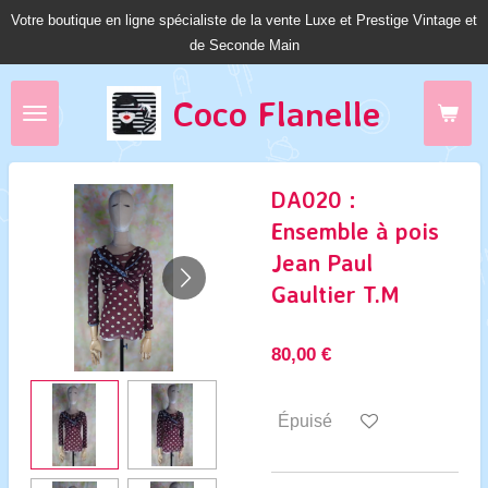
Votre boutique en ligne spécialiste de la vente Luxe et Prestige Vintage et
Passer
de Seconde Main
au
contenu
principal
Coco Fl
anelle
DA020 :
Ensemble à pois
Jean Paul
Gaultier T.M
80,00 €
Épuisé