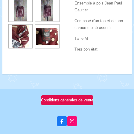
Ensemble à pois Jean Paul
Gaultier
Composé d'un top et de son
caraco croisé assorti
Taille M
Très bon état
Conditions générales de vente
F
I
a
n
c
s