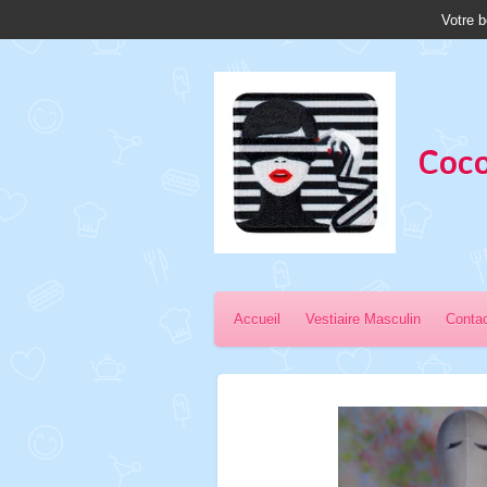
Votre b
Passer
au
contenu
principal
Coco
Accueil
Vestiaire Masculin
Conta