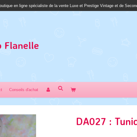
outique en ligne spécialiste de la vente Luxe et Prestige Vintage et de Seco
 Fl
anelle
ct
Conseils d'achat
DA027 : Tuni