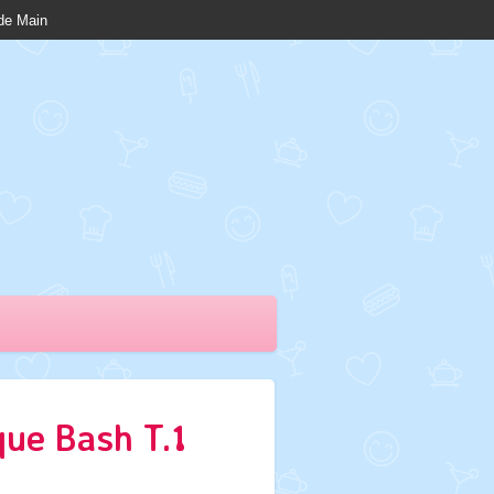
nde Main
que Bash T.1