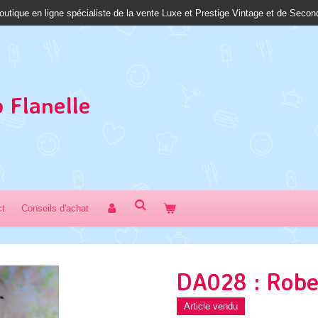
outique en ligne spécialiste de la vente Luxe et Prestige Vintage et de Seco
 Fl
anelle
ct
Conseils d'achat
DA028 : Robe 
Article vendu