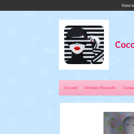
Votre b
Passer
au
contenu
principal
Coco
Accueil
Vestiaire Masculin
Conta