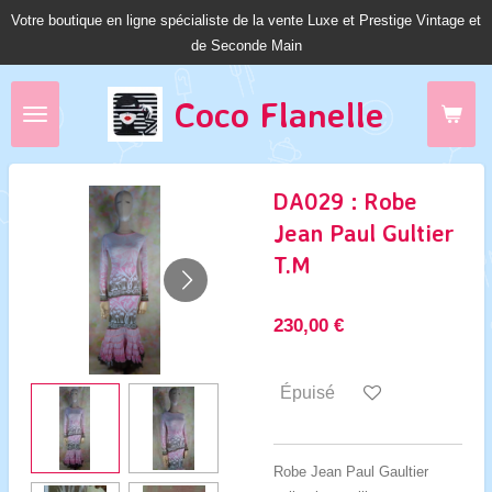
Votre boutique en ligne spécialiste de la vente Luxe et Prestige Vintage et
Passer
de Seconde Main
au
contenu
principal
Coco Fl
anelle
DA029 : Robe
Jean Paul Gultier
T.M
230,00 €
Épuisé
Robe Jean Paul Gaultier