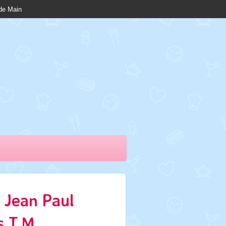
nde Main
 Jean Paul
s T.M