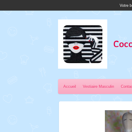
Votre b
Passer
au
contenu
principal
Coco
Accueil
Vestiaire Masculin
Conta