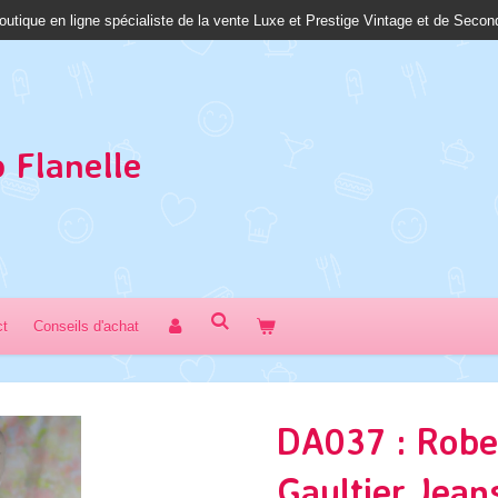
outique en ligne spécialiste de la vente Luxe et Prestige Vintage et de Seco
 Fl
anelle
ct
Conseils d'achat
DA037 : Robe
Gaultier Jean