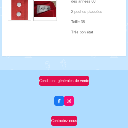
des années 80
2 poches plaquées
Taille 38
Très bon état
Conditions générales de vente
F
I
a
n
c
s
e
t
b
a
Contactez nous
o
g