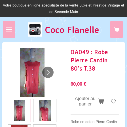
Votre boutique en ligne spécialiste de la vente Luxe et Prestige Vintage et
Passer
de Seconde Main
au
contenu
principal
Coco Fl
anelle
DA049 : Robe
Pierre Cardin
80's T.38
60,00 €
Ajouter au
panier
Robe en coton Pierre Cardin