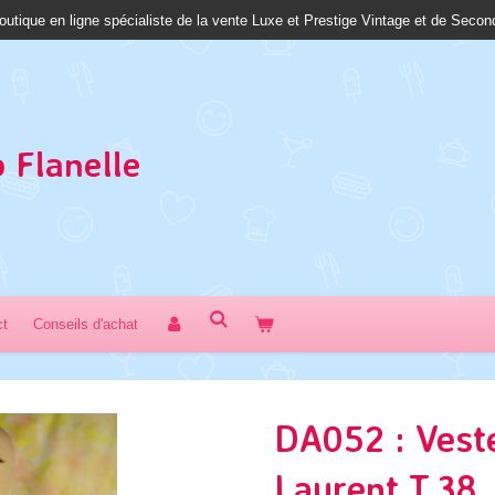
outique en ligne spécialiste de la vente Luxe et Prestige Vintage et de Seco
 Fl
anelle
ct
Conseils d'achat
DA052 : Vest
Laurent T.38