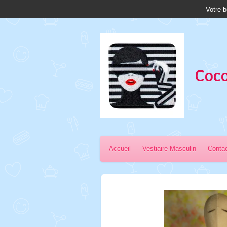
Votre b
Passer
au
contenu
principal
Coco
Accueil
Vestiaire Masculin
Conta