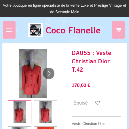
Votre boutique en ligne spécialiste de la vente Luxe et Prestige Vintage et
Passer
de Seconde Main
au
contenu
principal
Coco Fl
anelle
DA055 : Veste
Christian Dior
T.42
170,00 €
Épuisé
Veste Christian Dior