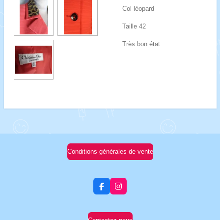
Col léopard
Taille 42
Très bon état
Conditions générales de vente
F
I
a
n
c
s
e
t
b
a