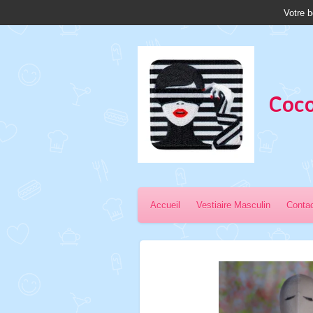
Votre b
Passer
au
contenu
principal
Coco
Accueil
Vestiaire Masculin
Conta