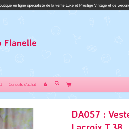
outique en ligne spécialiste de la vente Luxe et Prestige Vintage et de Seco
 Fl
anelle
ct
Conseils d'achat
DA057 : Veste
Lacroix T.38