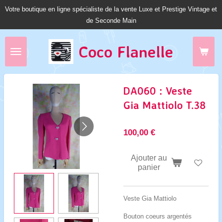
Votre boutique en ligne spécialiste de la vente Luxe et Prestige Vintage et
Passer
de Seconde Main
au
contenu
principal
Coco Fl
anelle
DA060 : Veste
Gia Mattiolo T.38
100,00 €
Ajouter au
panier
Veste Gia Mattiolo
Bouton coeurs argentés