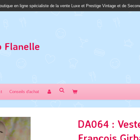
outique en ligne spécialiste de la vente Luxe et Prestige Vintage et de Seco
 Fl
anelle
ct
Conseils d'achat
DA064 : Vest
François Girb