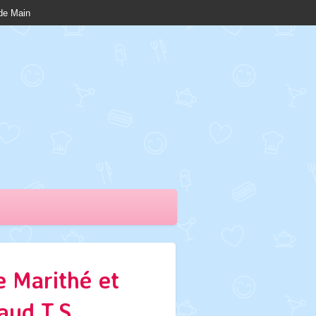
nde Main
e Marithé et
aud T.S