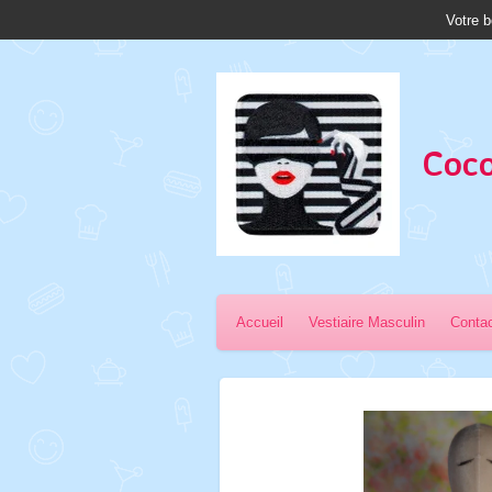
Votre b
Passer
au
contenu
principal
Coco
Accueil
Vestiaire Masculin
Conta