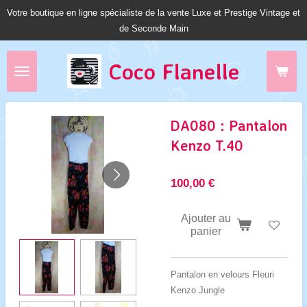
Votre boutique en ligne spécialiste de la vente Luxe et Prestige Vintage et
Passer
de Seconde Main
au
contenu
principal
Coco Fl
anelle
DA080 : Pantalon
Kenzo T.40
100,00 €
Ajouter au
panier
Pantalon en velours Fleuri
Kenzo Jungle