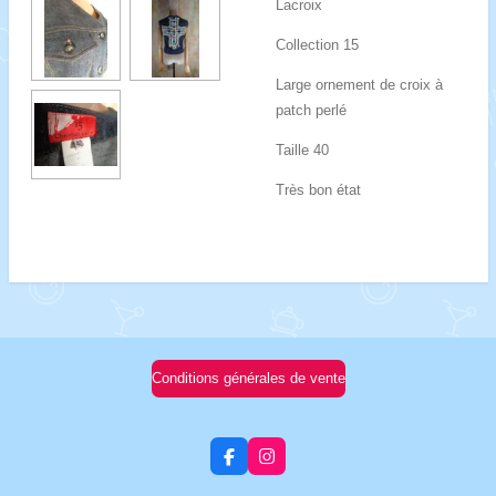
Lacroix
Collection 15
Large ornement de croix à
patch perlé
Taille 40
Très bon état
Conditions générales de vente
F
I
a
n
c
s