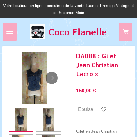
Votre boutique en ligne spécialiste de la vente Luxe et Prestige Vintage et
Passer
de Seconde Main
au
contenu
principal
Coco Fl
anelle
DA088 : Gilet
Jean Christian
Lacroix
150,00 €
Épuisé
Gilet en Jean Christian