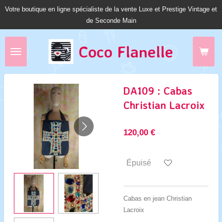
Votre boutique en ligne spécialiste de la vente Luxe et Prestige Vintage et
Passer
de Seconde Main
au
contenu
principal
Coco Fl
anelle
DA109 : Cabas
Christian Lacroix
120,00 €
Épuisé
Cabas en jean Christian
Lacroix