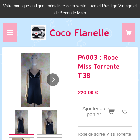
Votre boutique en ligne spécialiste de la vente Luxe et Prestige Vintage et
Passer
de Seconde Main
au
contenu
principal
Coco Fl
anelle
PA003 : Robe
Miss Torrente
T.38
220,00 €
Ajouter au
panier
Robe de soirée Miss Torrente