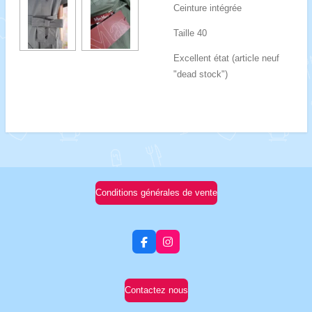
Ceinture intégrée
Taille 40
Excellent état (article neuf
"dead stock")
Conditions générales de vente
F
I
a
n
c
s
e
t
b
a
Contactez nous
o
g
o
r