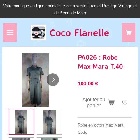
Votre boutique en ligne spécialiste de la vente Luxe et Prestige Vintage et
Passer
de Seconde Main
au
contenu
principal
Coco Fl
anelle
PA026 : Robe
Max Mara T.40
100,00 €
Ajouter au
panier
Robe en coton Max Mara
Code