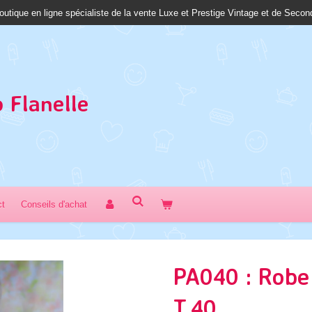
outique en ligne spécialiste de la vente Luxe et Prestige Vintage et de Seco
 Fl
anelle
ct
Conseils d'achat
PA040 : Robe
T.40