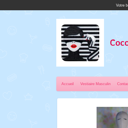
Votre b
Passer
au
contenu
principal
Coco
Accueil
Vestiaire Masculin
Conta