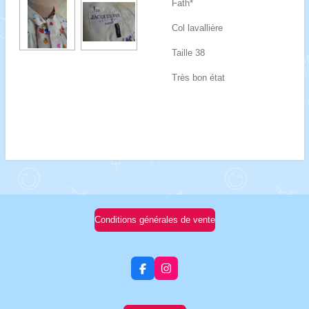
Fath*
Col lavallière
Taille 38
Très bon état
Conditions générales de vente
F
I
a
n
c
s
e
t