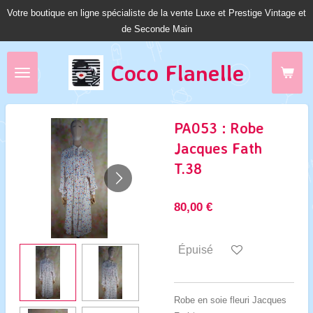
Votre boutique en ligne spécialiste de la vente Luxe et Prestige Vintage et
Passer
de Seconde Main
au
contenu
principal
Coco Fl
anelle
PA053 : Robe
Jacques Fath
T.38
80,00 €
Épuisé
Robe en soie fleuri Jacques