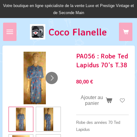
Votre boutique en ligne spécialiste de la vente Luxe et Prestige Vintage et
Passer
de Seconde Main
au
contenu
principal
Coco Fl
anelle
PA056 : Robe Ted
Lapidus 70's T.38
80,00 €
Ajouter au
panier
Robe des années 70 Ted
Lapidus