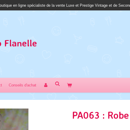
outique en ligne spécialiste de la vente Luxe et Prestige Vintage et de Seco
 Fl
anelle
ct
Conseils d'achat
PA063 : Robe