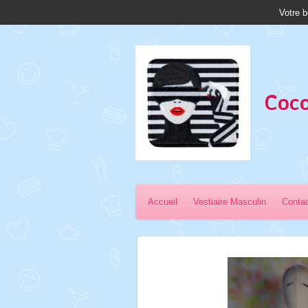
Votre b
Passer
au
contenu
principal
Coco
Accueil
Vestiaire Masculin
Conta