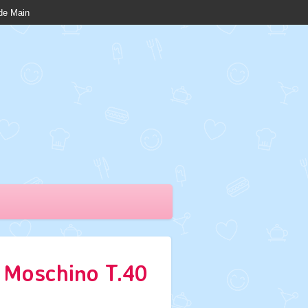
nde Main
 Moschino T.40