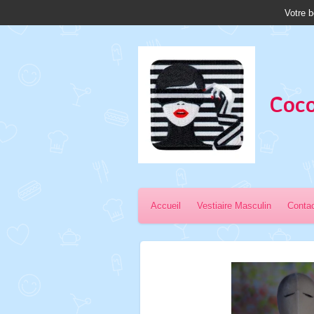
Votre b
Passer
au
contenu
principal
Coco
Accueil
Vestiaire Masculin
Conta