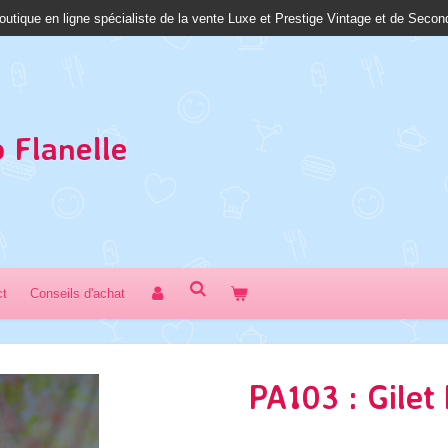
outique en ligne spécialiste de la vente Luxe et Prestige Vintage et de Seco
 Fl
anelle
ct
Conseils d'achat
PA103 : Gilet