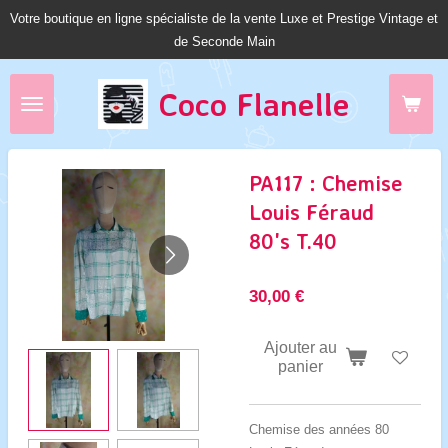
Votre boutique en ligne spécialiste de la vente Luxe et Prestige Vintage et
Passer
de Seconde Main
au
contenu
principal
Coco Fl
anelle
PA117 : Chemise
Louis Féraud
80's T.40
30,00 €
Ajouter au
panier
Chemise des années 80