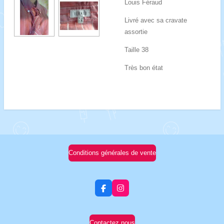
Louis Féraud
Livré avec sa cravate
assortie
Taille 38
Très bon état
Conditions générales de vente
F
I
a
n
c
s
e
t
b
a
Contactez nous