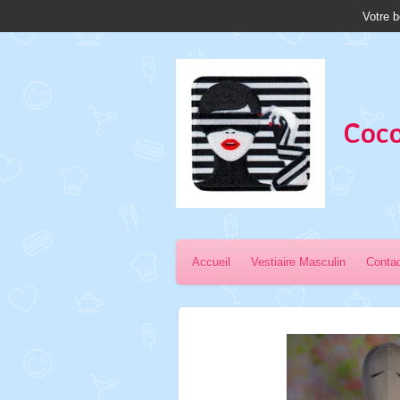
Votre b
Passer
au
contenu
principal
Coco
Accueil
Vestiaire Masculin
Conta