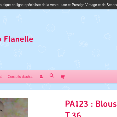
outique en ligne spécialiste de la vente Luxe et Prestige Vintage et de Seco
 Fl
anelle
ct
Conseils d'achat
PA123 : Blous
T.36