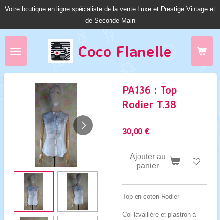
Votre boutique en ligne spécialiste de la vente Luxe et Prestige Vintage et
Passer
de Seconde Main
au
contenu
principal
Coco Fl
anelle
PA136 : Top
Rodier T.38
30,00 €
Ajouter au
panier
Top en coton Rodier
Col lavallière et plastron à