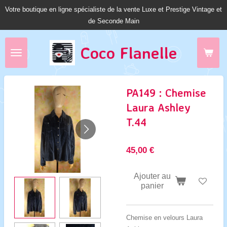
Votre boutique en ligne spécialiste de la vente Luxe et Prestige Vintage et
Passer
de Seconde Main
au
contenu
principal
Coco Fl
anelle
PA149 : Chemise
Laura Ashley
T.44
45,00 €
Ajouter au
panier
Chemise en velours Laura