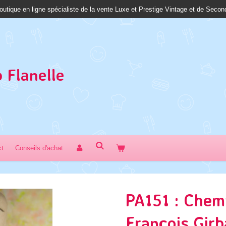
outique en ligne spécialiste de la vente Luxe et Prestige Vintage et de Seco
 Fl
anelle
ct
Conseils d'achat
PA151 : Chemi
François Girb