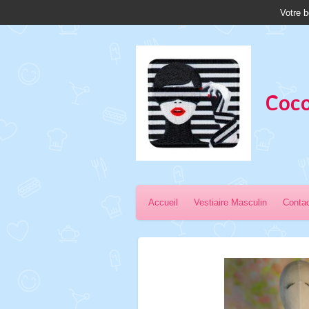
Votre b
Passer
au
contenu
principal
Coco
Accueil
Vestiaire Masculin
Conta