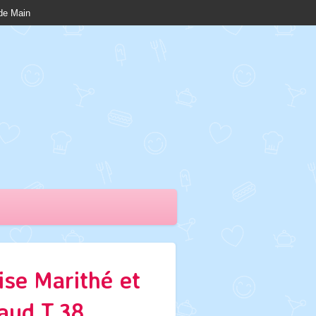
nde Main
se Marithé et
aud T.38