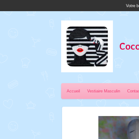
Votre b
Passer
au
contenu
principal
Coco
Accueil
Vestiaire Masculin
Conta