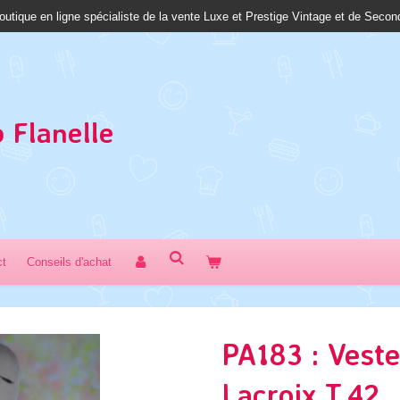
outique en ligne spécialiste de la vente Luxe et Prestige Vintage et de Seco
 Fl
anelle
ct
Conseils d'achat
PA183 : Veste
Lacroix T.42