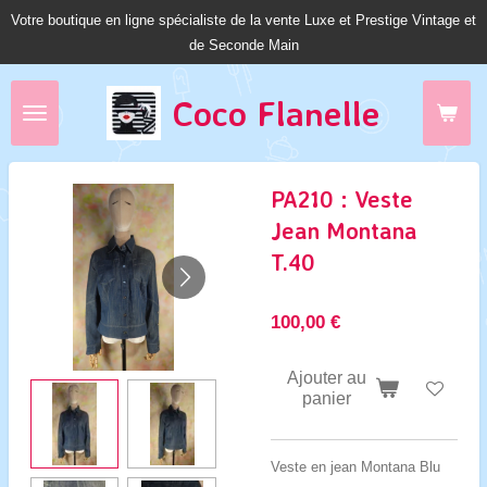
Votre boutique en ligne spécialiste de la vente Luxe et Prestige Vintage et
Passer
de Seconde Main
au
contenu
principal
Coco Fl
anelle
PA210 : Veste
Jean Montana
T.40
100,00 €
Ajouter au
panier
Veste en jean Montana Blu