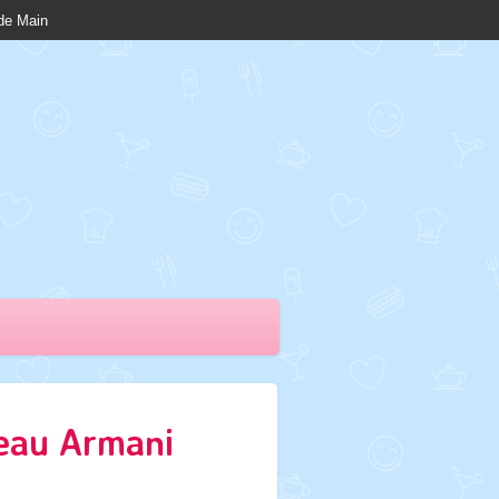
nde Main
eau Armani