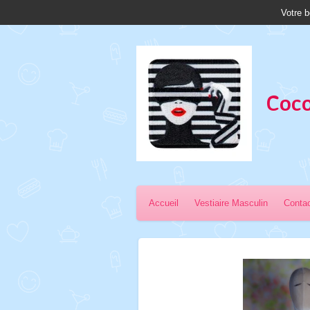
Votre b
Passer
au
contenu
principal
Coco
Accueil
Vestiaire Masculin
Conta