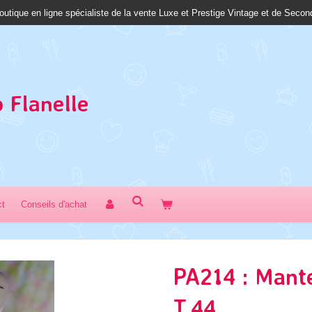
outique en ligne spécialiste de la vente Luxe et Prestige Vintage et de Seco
 Fl
anelle
ct
Conseils d'achat
PA214 : Mant
T.44