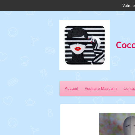
Votre b
Passer
au
contenu
principal
Coco
Accueil
Vestiaire Masculin
Conta