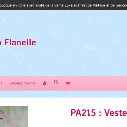
outique en ligne spécialiste de la vente Luxe et Prestige Vintage et de Seco
 Fl
anelle
ct
Conseils d'achat
PA215 : Veste