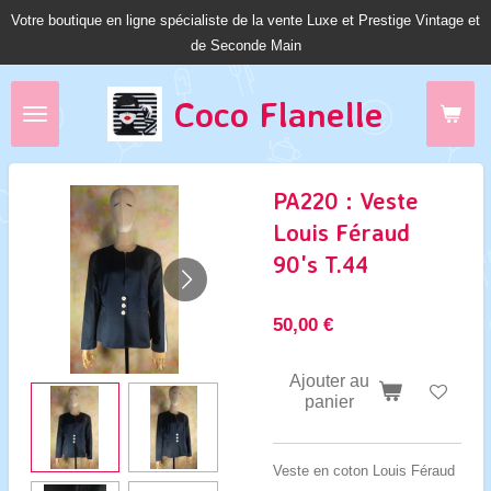
Votre boutique en ligne spécialiste de la vente Luxe et Prestige Vintage et
Passer
de Seconde Main
au
contenu
principal
Coco Fl
anelle
PA220 : Veste
Louis Féraud
90's T.44
50,00 €
Ajouter au
panier
Veste en coton Louis Féraud