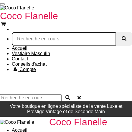
Passer
au
Coco Fl
anelle
contenu
principal
Accueil
Vestiaire Masculin
Contact
Conseils d'achat
Compte
Votre boutique en ligne spécialiste de la vente Luxe et
Prestige Vintage et de Seconde Main
Coco Fl
anelle
Accueil