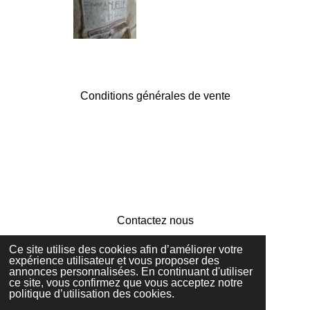
Conditions générales de vente
F
I
a
n
c
s
e
t
b
a
Contactez nous
o
g
o
r
Ce site utilise des cookies afin d’améliorer votre
k
a
expérience utilisateur et vous proposer des
m
annonces personnalisées. En continuant d'utiliser
© 2023 - 2026 Coco Flanelle
ce site, vous confirmez que vous acceptez notre
Propulsé par
Webador
politique d’utilisation des cookies.