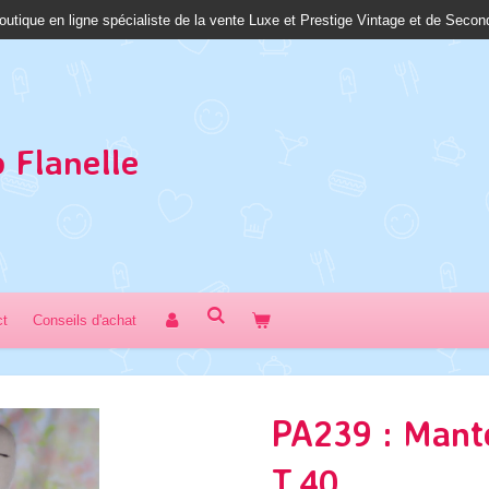
outique en ligne spécialiste de la vente Luxe et Prestige Vintage et de Seco
 Fl
anelle
ct
Conseils d'achat
PA239 : Mant
T.40