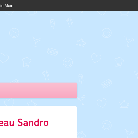
nde Main
eau Sandro