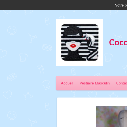
Votre b
Passer
au
contenu
principal
Coco
Accueil
Vestiaire Masculin
Conta