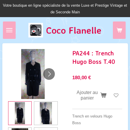
Votre boutique en ligne spécialiste de la vente Luxe et Prestige Vintage et
Passer
de Seconde Main
au
contenu
principal
Coco Fl
anelle
PA244 : Trench
Hugo Boss T.40
180,00 €
Ajouter au
panier
Trench en velours Hugo
Boss