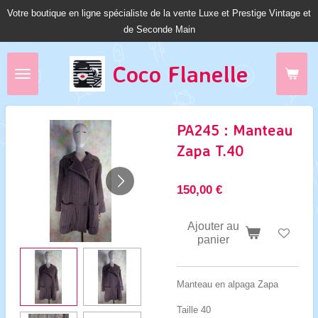
Votre boutique en ligne spécialiste de la vente Luxe et Prestige Vintage et
Passer
de Seconde Main
au
contenu
principal
Coco Fl
anelle
PA245 : Manteau
Zapa T.40
150,00 €
Ajouter au
panier
Manteau en alpaga Zapa
Taille 40