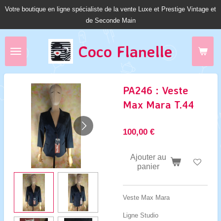
Votre boutique en ligne spécialiste de la vente Luxe et Prestige Vintage et
Passer
de Seconde Main
au
contenu
principal
Coco Fl
anelle
PA246 : Veste
Max Mara T.44
100,00 €
Ajouter au
panier
Veste Max Mara
Ligne Studio