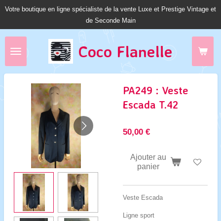
Votre boutique en ligne spécialiste de la vente Luxe et Prestige Vintage et
Passer
de Seconde Main
au
contenu
principal
Coco Fl
anelle
PA249 : Veste
Escada T.42
50,00 €
Ajouter au
panier
Veste Escada
Ligne sport