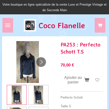
Votre boutique en ligne spécialiste de la vente Luxe et Prestige Vintage et
Passer
de Seconde Main
au
contenu
principal
Coco Fl
anelle
PA253 : Perfecto
Schott T.S
70,00 €
Ajouter au
panier
Perfecto Schott
Taille S