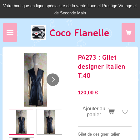
Votre boutique en ligne spécialiste de la vente Luxe et Prestige Vintage et
Passer
de Seconde Main
au
contenu
principal
Coco Fl
anelle
PA273 : Gilet
designer italien
T.40
120,00 €
Ajouter au
panier
Gilet de designer italien