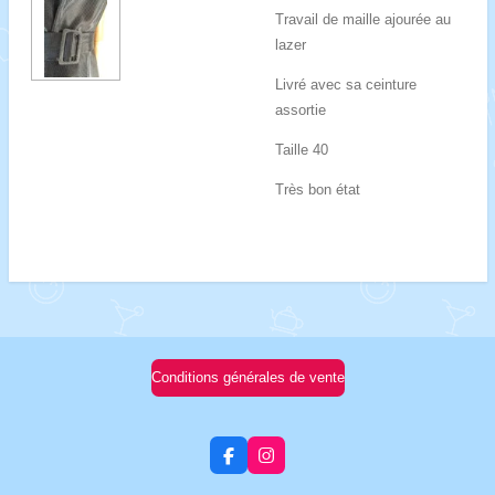
Travail de maille ajourée au
lazer
Livré avec sa ceinture
assortie
Taille 40
Très bon état
Conditions générales de vente
F
I
a
n
c
s