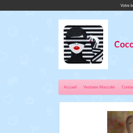
Votre b
Passer
au
contenu
principal
Coco
Accueil
Vestiaire Masculin
Conta