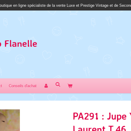
outique en ligne spécialiste de la vente Luxe et Prestige Vintage et de Seco
 Fl
anelle
ct
Conseils d'achat
PA291 : Jupe 
Laurent T.46