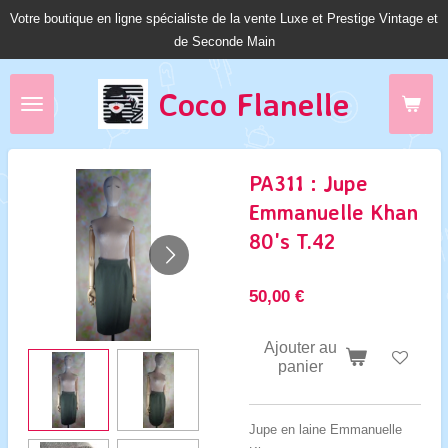
Votre boutique en ligne spécialiste de la vente Luxe et Prestige Vintage et
Passer
de Seconde Main
au
contenu
principal
Coco Fl
anelle
PA311 : Jupe
Emmanuelle Khan
80's T.42
50,00 €
Ajouter au
panier
Jupe en laine Emmanuelle