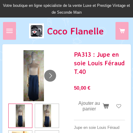
Votre boutique en ligne spécialiste de la vente Luxe et Prestige Vintage et
Passer
de Seconde Main
au
contenu
principal
Coco Fl
anelle
PA313 : Jupe en
soie Louis Féraud
T.40
50,00 €
Ajouter au
panier
Jupe en soie Louis Féraud