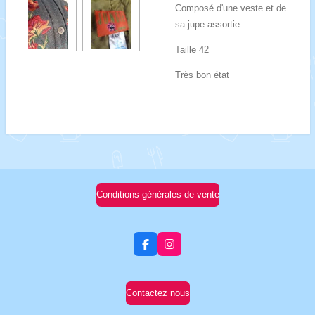
Composé d'une veste et de
sa jupe assortie
Taille 42
Très bon état
Conditions générales de vente
F
I
a
n
c
s
e
t
b
a
Contactez nous
o
g
o
r