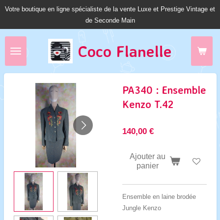
Votre boutique en ligne spécialiste de la vente Luxe et Prestige Vintage et
Passer
de Seconde Main
au
contenu
principal
Coco Fl
anelle
PA340 : Ensemble
Kenzo T.42
140,00 €
Ajouter au
panier
Ensemble en laine brodée
Jungle Kenzo