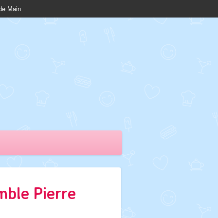
nde Main
mble Pierre