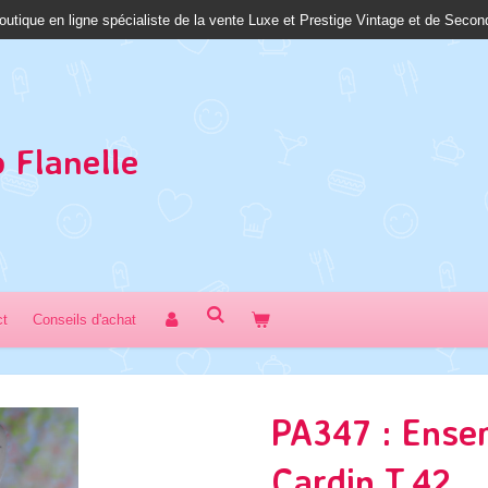
outique en ligne spécialiste de la vente Luxe et Prestige Vintage et de Seco
 Fl
anelle
ct
Conseils d'achat
PA347 : Ense
Cardin T.42