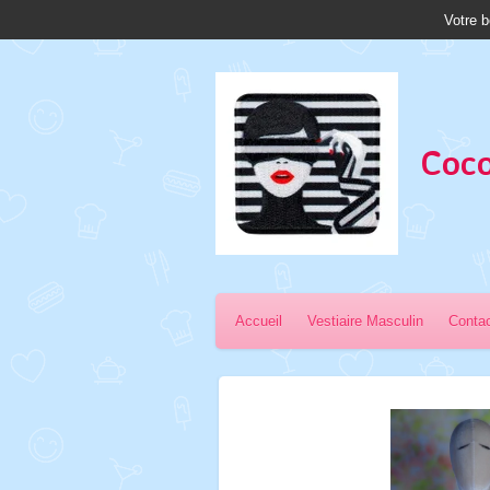
Votre b
Passer
au
contenu
principal
Coco
Accueil
Vestiaire Masculin
Conta