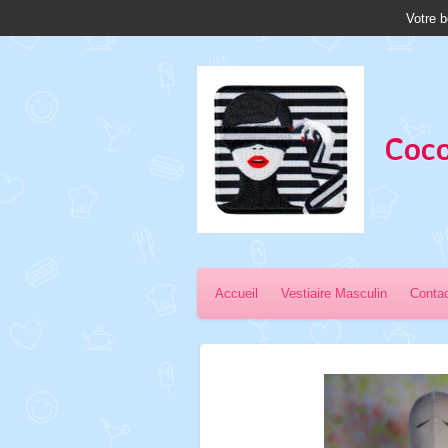
Votre b
Passer
au
contenu
principal
Coco
Accueil
Vestiaire Masculin
Conta