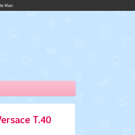
nde Main
Versace T.40