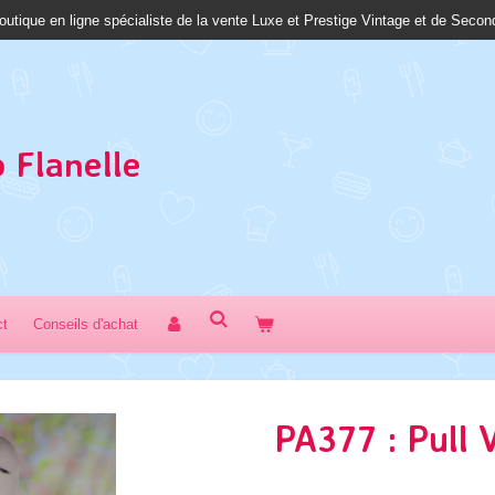
outique en ligne spécialiste de la vente Luxe et Prestige Vintage et de Seco
 Fl
anelle
ct
Conseils d'achat
PA377 : Pull 