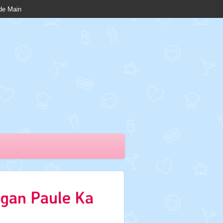
nde Main
igan Paule Ka