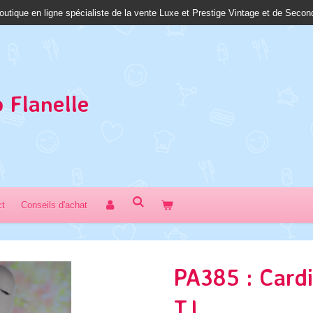
outique en ligne spécialiste de la vente Luxe et Prestige Vintage et de Seco
 Fl
anelle
ct
Conseils d'achat
PA385 : Card
T.L