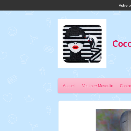
Votre b
Passer
au
contenu
principal
Coco
Accueil
Vestiaire Masculin
Conta