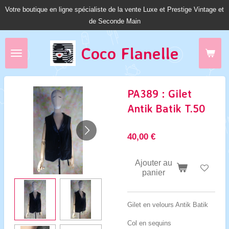
Votre boutique en ligne spécialiste de la vente Luxe et Prestige Vintage et
Passer
de Seconde Main
au
contenu
principal
Coco Fl
anelle
PA389 : Gilet
Antik Batik T.50
40,00 €
Ajouter au
panier
Gilet en velours Antik Batik
Col en sequins